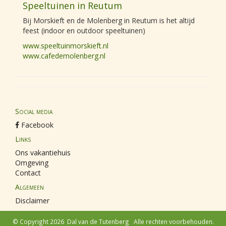
Speeltuinen in Reutum
Bij Morskieft en de Molenberg in Reutum is het altijd
feest (indoor en outdoor speeltuinen)
www.speeltuinmorskieft.nl
www.cafedemolenberg.nl
Social media
Facebook
Links
Ons vakantiehuis
Omgeving
Contact
Algemeen
Disclaimer
© Copyright 2026
Dal van de Tutenberg
Alle rechten voorbehouden.